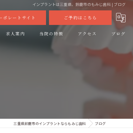
インプラントは三重県、鈴鹿市のもみじ歯科 | ブログ
ーポレートサイト
ご予約はこちら
求人案内
当院の特徴
アクセス
ブログ
セラミック
コラム
ホワイトニング
矯正
審美
インビザライン
三重県鈴鹿市のインプラントならもみじ歯科
ブログ