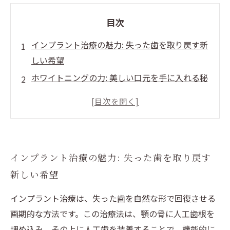
目次
インプラント治療の魅力: 失った歯を取り戻す新
しい希望
ホワイトニングの力: 美しい口元を手に入れる秘
訣
インプラントとホワイトニングの相性: 最高の笑
顔へ導く道
相乗効果を活かす: インプラント後のホワイトニ
インプラント治療の魅力: 失った歯を取り戻す
ングの重要性
新しい希望
美しい白い歯のために: インプラントとホワイト
ニングの最適なタイミング
インプラント治療は、失った歯を自然な形で回復させる
成功事例紹介: インプラント＆ホワイトニングで
画期的な方法です。この治療法は、顎の骨に人工歯根を
生まれ変わった笑顔
埋め込み、その上に人工歯を装着することで、機能的に